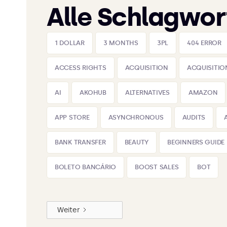
Alle Schlagwor
1 DOLLAR
3 MONTHS
3PL
404 ERROR
ACCESS RIGHTS
ACQUISITION
ACQUISITIO
AI
AKOHUB
ALTERNATIVES
AMAZON
APP STORE
ASYNCHRONOUS
AUDITS
BANK TRANSFER
BEAUTY
BEGINNERS GUIDE
BOLETO BANCÁRIO
BOOST SALES
BOT
Weiter