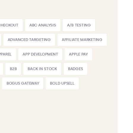
CHECKOUT
ABC ANALYSIS
A/B TESTING
ADVANCED TARGETING
AFFILIATE MARKETING
PPAREL
APP DEVELOPMENT
APPLE PAY
B2B
BACK IN STOCK
BADGES
BOGUS GATEWAY
BOLD UPSELL