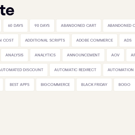
te
60 DAYS
90 DAYS
ABANDONED CART
ABANDONED 
N COST
ADDITIONAL SCRIPTS
ADOBE COMMERCE
ADS
ANALYSIS
ANALYTICS
ANNOUNCEMENT
AOV
A
AUTOMATED DISCOUNT
AUTOMATIC REDIRECT
AUTOMATION
BEST APPS
BIGCOMMERCE
BLACK FRIDAY
BOGO