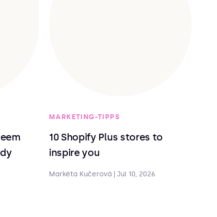
MARKETING-TIPPS
deem
10 Shopify Plus stores to
ndy
inspire you
Markéta Kučerová
|
Jul 10, 2026