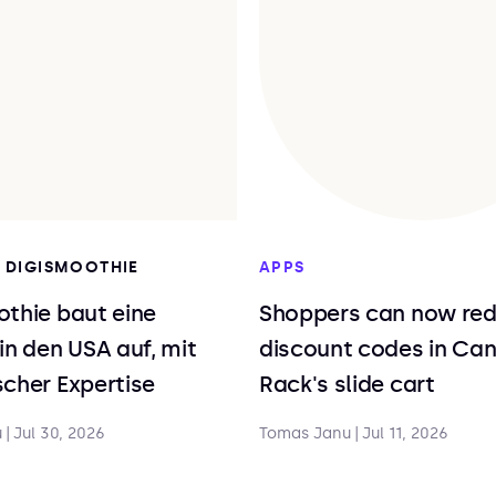
I DIGISMOOTHIE
APPS
thie baut eine
Shoppers can now re
in den USA auf, mit
discount codes in Ca
cher Expertise
Rack's slide cart
u
|
Jul 30, 2026
Tomas Janu
|
Jul 11, 2026