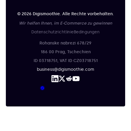
© 2026 Digismoothie. Alle Rechte vorbehalten.
Wir helfen Ihnen, im E-Commerce zu gewinnen
Datenschutzrichtlinie
Bedingungen
Rohanske nabrezi 678/29
186 00 Prag, Tschechien
ID 03718751, VAT ID CZ03718751
business@digismoothie.com