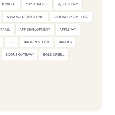
CHECKOUT
ABC ANALYSIS
A/B TESTING
ADVANCED TARGETING
AFFILIATE MARKETING
PPAREL
APP DEVELOPMENT
APPLE PAY
B2B
BACK IN STOCK
BADGES
BOGUS GATEWAY
BOLD UPSELL