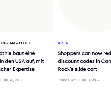
I DIGISMOOTHIE
APPS
thie baut eine
Shoppers can now re
in den USA auf, mit
discount codes in Ca
cher Expertise
Rack's slide cart
u
|
Jul 30, 2026
Tomas Janu
|
Jul 11, 2026