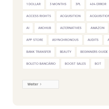
1 DOLLAR
3 MONTHS
3PL
404 ERROR
ACCESS RIGHTS
ACQUISITION
ACQUISITIO
AI
AKOHUB
ALTERNATIVES
AMAZON
APP STORE
ASYNCHRONOUS
AUDITS
BANK TRANSFER
BEAUTY
BEGINNERS GUIDE
BOLETO BANCÁRIO
BOOST SALES
BOT
Weiter