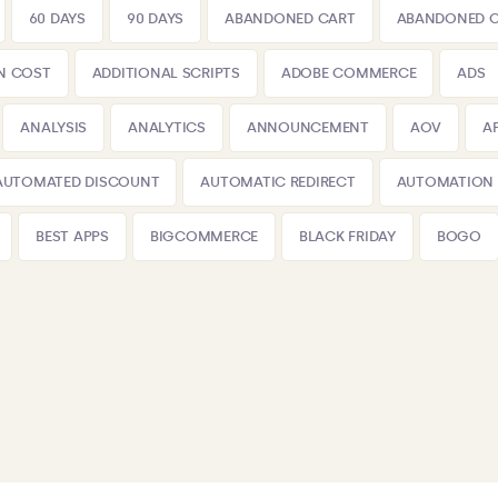
60 DAYS
90 DAYS
ABANDONED CART
ABANDONED 
N COST
ADDITIONAL SCRIPTS
ADOBE COMMERCE
ADS
ANALYSIS
ANALYTICS
ANNOUNCEMENT
AOV
A
AUTOMATED DISCOUNT
AUTOMATIC REDIRECT
AUTOMATION
BEST APPS
BIGCOMMERCE
BLACK FRIDAY
BOGO