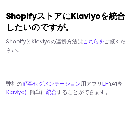
ShopifyストアにKlaviyoを統合
したいのですが。
ShopifyとKlaviyoの連携方法は
こちらを
ご覧くだ
さい。
弊社の
顧客セグメンテーション
用アプリ
LF
4A1を
Klaviyoに
簡単に
統合
することができます。