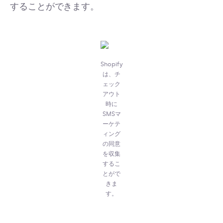
することができます。
Shopify
は、チ
ェック
アウト
時に
SMSマ
ーケテ
ィング
の同意
を収集
するこ
とがで
きま
す。