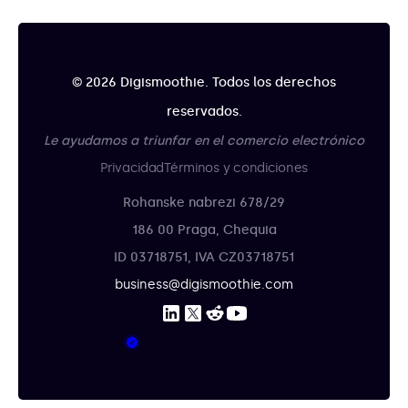
© 2026 Digismoothie. Todos los derechos
reservados.
Le ayudamos a triunfar en el comercio electrónico
Privacidad
Términos y condiciones
Rohanske nabrezi 678/29
186 00 Praga, Chequia
ID 03718751, IVA CZ03718751
business@digismoothie.com