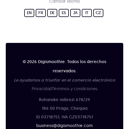
Cambiar idioma
EN
FR
DE
ES
JA
IT
CZ
© 2026 Digismoothie. Todos los derechos
reservados.
Le ayudamos a triunfar en el comercio electrónico
Privacidad
Términos y condiciones
Rohanske nabrezi 678/29
186 00 Praga, Chequia
ID 03718751, IVA CZ03718751
business@digismoothie.com