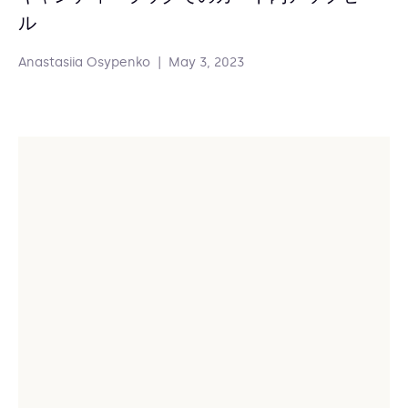
ル
Anastasiia Osypenko
|
May 3, 2023