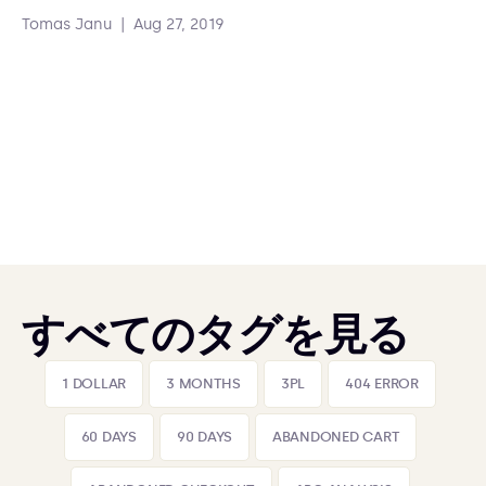
Tomas Janu
|
Aug 27, 2019
すべてのタグを見る
1 DOLLAR
3 MONTHS
3PL
404 ERROR
60 DAYS
90 DAYS
ABANDONED CART