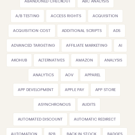
ABANDONED CHECKOUT
ABC ANALYSIS
A/B TESTING
ACCESS RIGHTS
ACQUISITION
ACQUISITION COST
ADDITIONAL SCRIPTS
ADS
ADVANCED TARGETING
AFFILIATE MARKETING
AI
AKOHUB
ALTERNATIVES
AMAZON
ANALYSIS
ANALYTICS
AOV
APPAREL
APP DEVELOPMENT
APPLE PAY
APP STORE
ASYNCHRONOUS
AUDITS
AUTOMATED DISCOUNT
AUTOMATIC REDIRECT
AUTOMATION
B2B
BACK IN STOCK
BADGES