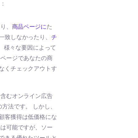
る：
知り、
商品ページに
た
一致しなかったり、
チ
、様々な要因によって
ルページであなたの商
なくチェックアウトす
を含むオンライン広告
方法です。 しかし、
顧客獲得は低価格にな
とは可能ですが、ソー
できる優れたツールと