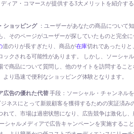
メディア・コマースが提供する3大メリットを紹介す
・ショッピング
：ユーザーがあなたの商品について
も、そのページがユーザーが探していたものと完全に
の
道のりが長すぎたり、商品が
在庫
切れであったりと
ロックされる可能性があります。 しかし、ソーシャ
場で商品について質問し、他のサイトを訪問すること
、より迅速で便利なショッピング体験となります。
ア広告の優れた代替
手段：ソーシャル・チャンネル
ビジネスにとって新規顧客を獲得するための実証済みの
つれて、市場は過密状態になり、広告競争は激化し、
ソーシャルメディアで広告キャンペーンを実施するこ
は、より簡単かつ低コストでオーディエンスにリーチ