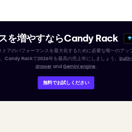
を増やすならCandy Rack
ifyストアのパフォーマンスを最大化するために必要な唯一のアッ
。Candy Rackで2026年を最高の売上年にしましょう。
built-
drawer
and
Gemini engine
.
無料でお試しください