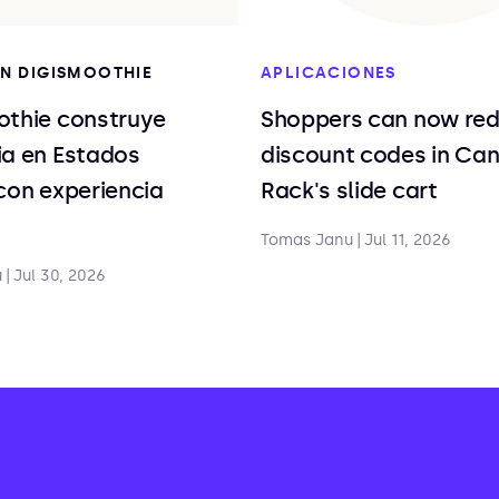
EN DIGISMOOTHIE
APLICACIONES
othie construye
Shoppers can now re
ia en Estados
discount codes in Ca
con experiencia
Rack's slide cart
Tomas Janu
|
Jul 11, 2026
u
|
Jul 30, 2026