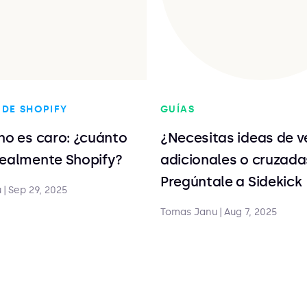
 DE SHOPIFY
GUÍAS
no es caro: ¿cuánto
¿Necesitas ideas de v
realmente Shopify?
adicionales o cruzada
Pregúntale a Sidekick
u
|
Sep 29, 2025
Tomas Janu
|
Aug 7, 2025