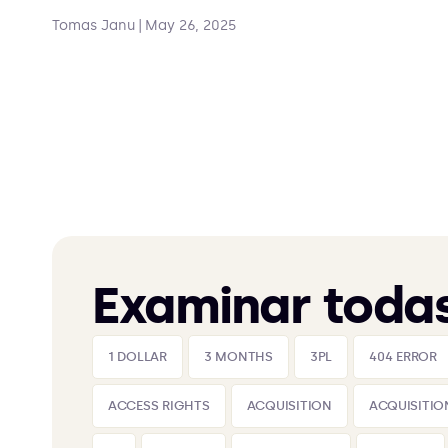
Tomas Janu
|
May 26, 2025
Examinar todas
1 DOLLAR
3 MONTHS
3PL
404 ERROR
ACCESS RIGHTS
ACQUISITION
ACQUISITIO