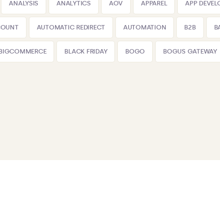
ANALYSIS
ANALYTICS
AOV
APPAREL
APP DEVE
COUNT
AUTOMATIC REDIRECT
AUTOMATION
B2B
B
BIGCOMMERCE
BLACK FRIDAY
BOGO
BOGUS GATEWAY