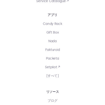
Service Catalogue ↗
アプリ
Candy Rack
Gift Box
Nada
Fakturoid
Packeta
Setpilot ↗
[すべて]
リソース
ブログ