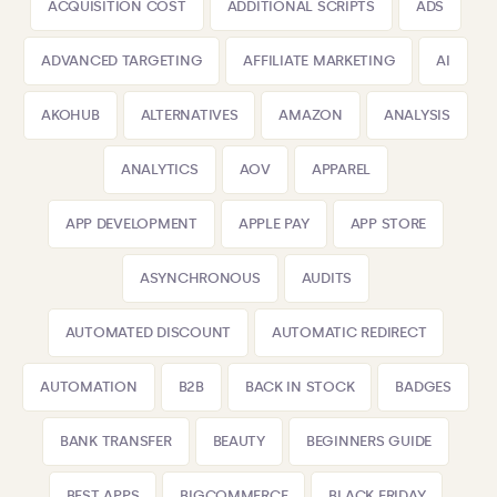
ACQUISITION COST
ADDITIONAL SCRIPTS
ADS
ADVANCED TARGETING
AFFILIATE MARKETING
AI
AKOHUB
ALTERNATIVES
AMAZON
ANALYSIS
ANALYTICS
AOV
APPAREL
APP DEVELOPMENT
APPLE PAY
APP STORE
ASYNCHRONOUS
AUDITS
AUTOMATED DISCOUNT
AUTOMATIC REDIRECT
AUTOMATION
B2B
BACK IN STOCK
BADGES
BANK TRANSFER
BEAUTY
BEGINNERS GUIDE
BEST APPS
BIGCOMMERCE
BLACK FRIDAY