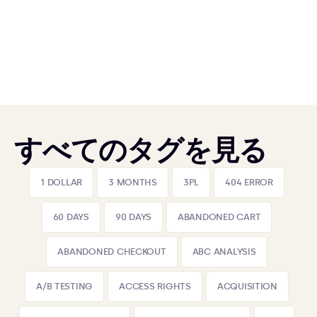
すべてのタグを見る
1 DOLLAR
3 MONTHS
3PL
404 ERROR
60 DAYS
90 DAYS
ABANDONED CART
ABANDONED CHECKOUT
ABC ANALYSIS
A/B TESTING
ACCESS RIGHTS
ACQUISITION