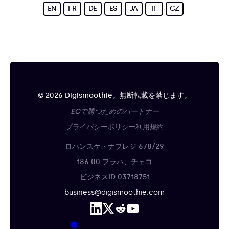
EN
FR
DE
ES
JA
IT
CZ
© 2026 Digismoothie。無断転載を禁じます。
ECで勝つためのパートナー
プライバシーポリシー
利用規約
ロハンスケ・ナブレジ 678/29
186 00 プラハ、チェコ
ビジネスID 03718751
business@digismoothie.com