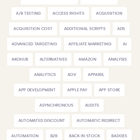
A/B TESTING
ACCESS RIGHTS
ACQUISITION
ACQUISITION COST
ADDITIONAL SCRIPTS
ADS
ADVANCED TARGETING
AFFILIATE MARKETING
AI
AKOHUB
ALTERNATIVES
AMAZON
ANALYSIS
ANALYTICS
AOV
APPAREL
APP DEVELOPMENT
APPLE PAY
APP STORE
ASYNCHRONOUS
AUDITS
AUTOMATED DISCOUNT
AUTOMATIC REDIRECT
AUTOMATION
B2B
BACK IN STOCK
BADGES