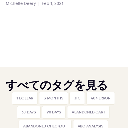
Michelle Deery
|
Feb 1, 2021
すべてのタグを見る
1 DOLLAR
3 MONTHS
3PL
404 ERROR
60 DAYS
90 DAYS
ABANDONED CART
ABANDONED CHECKOUT
ABC ANALYSIS