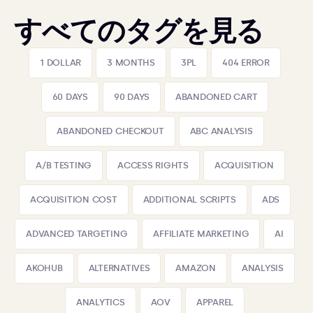
すべてのタグを見る
1 DOLLAR
3 MONTHS
3PL
404 ERROR
60 DAYS
90 DAYS
ABANDONED CART
ABANDONED CHECKOUT
ABC ANALYSIS
A/B TESTING
ACCESS RIGHTS
ACQUISITION
ACQUISITION COST
ADDITIONAL SCRIPTS
ADS
ADVANCED TARGETING
AFFILIATE MARKETING
AI
AKOHUB
ALTERNATIVES
AMAZON
ANALYSIS
ANALYTICS
AOV
APPAREL