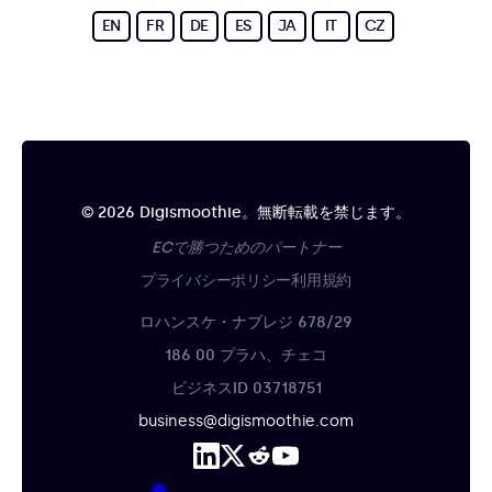
EN
FR
DE
ES
JA
IT
CZ
© 2026 Digismoothie。無断転載を禁じます。
ECで勝つためのパートナー
プライバシーポリシー
利用規約
ロハンスケ・ナブレジ 678/29
186 00 プラハ、チェコ
ビジネスID 03718751
business@digismoothie.com