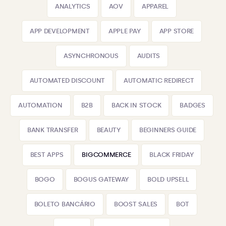
ANALYTICS
AOV
APPAREL
APP DEVELOPMENT
APPLE PAY
APP STORE
ASYNCHRONOUS
AUDITS
AUTOMATED DISCOUNT
AUTOMATIC REDIRECT
AUTOMATION
B2B
BACK IN STOCK
BADGES
BANK TRANSFER
BEAUTY
BEGINNERS GUIDE
BEST APPS
BIGCOMMERCE
BLACK FRIDAY
BOGO
BOGUS GATEWAY
BOLD UPSELL
BOLETO BANCÁRIO
BOOST SALES
BOT