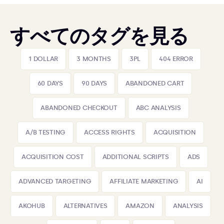
すべてのタグを見る
1 DOLLAR
3 MONTHS
3PL
404 ERROR
60 DAYS
90 DAYS
ABANDONED CART
ABANDONED CHECKOUT
ABC ANALYSIS
A/B TESTING
ACCESS RIGHTS
ACQUISITION
ACQUISITION COST
ADDITIONAL SCRIPTS
ADS
ADVANCED TARGETING
AFFILIATE MARKETING
AI
AKOHUB
ALTERNATIVES
AMAZON
ANALYSIS