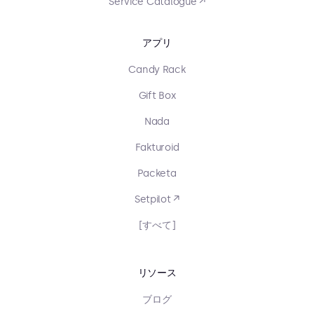
Service Catalogue ↗
アプリ
Candy Rack
Gift Box
Nada
Fakturoid
Packeta
Setpilot ↗
[すべて]
リソース
ブログ