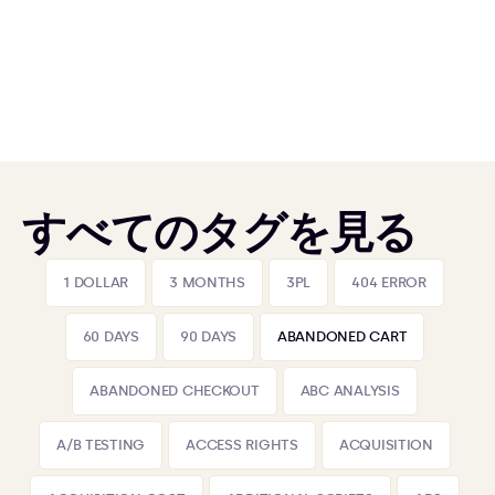
すべてのタグを見る
1 DOLLAR
3 MONTHS
3PL
404 ERROR
60 DAYS
90 DAYS
ABANDONED CART
ABANDONED CHECKOUT
ABC ANALYSIS
A/B TESTING
ACCESS RIGHTS
ACQUISITION