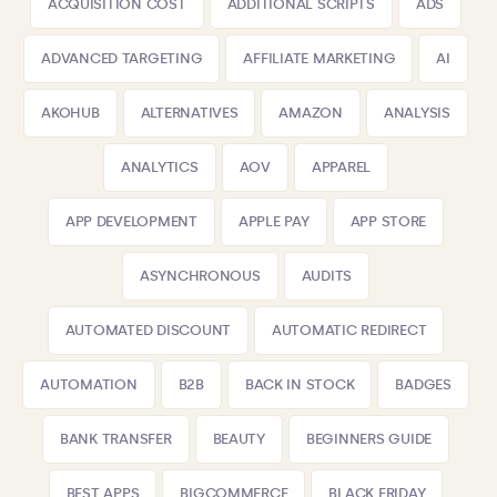
ACQUISITION COST
ADDITIONAL SCRIPTS
ADS
ADVANCED TARGETING
AFFILIATE MARKETING
AI
AKOHUB
ALTERNATIVES
AMAZON
ANALYSIS
ANALYTICS
AOV
APPAREL
APP DEVELOPMENT
APPLE PAY
APP STORE
ASYNCHRONOUS
AUDITS
AUTOMATED DISCOUNT
AUTOMATIC REDIRECT
AUTOMATION
B2B
BACK IN STOCK
BADGES
BANK TRANSFER
BEAUTY
BEGINNERS GUIDE
BEST APPS
BIGCOMMERCE
BLACK FRIDAY