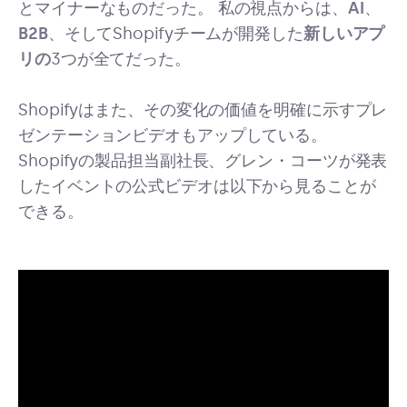
とマイナーなものだった。 私の視点からは、
AI
、
B2B
、そしてShopifyチームが開発した
新しいアプ
リの
3つが全てだった。
Shopifyはまた、その変化の価値を明確に示すプレ
ゼンテーションビデオもアップしている。
Shopifyの製品担当副社長、グレン・コーツが発表
したイベントの公式ビデオは以下から見ることが
できる。