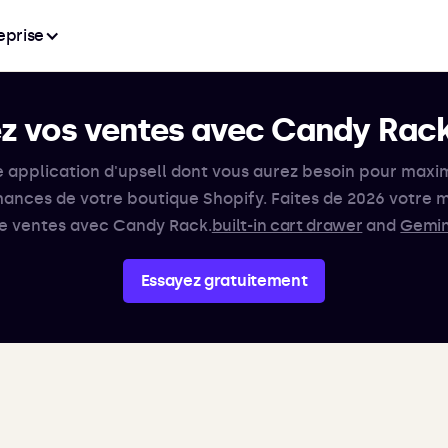
eprise
 vos ventes avec Candy Rac
e application d'upsell dont vous aurez besoin pour maxim
ances de votre boutique Shopify. Faites de 2026 votre m
e ventes avec Candy Rack.
built-in cart drawer
and
Gemin
Essayez gratuitement