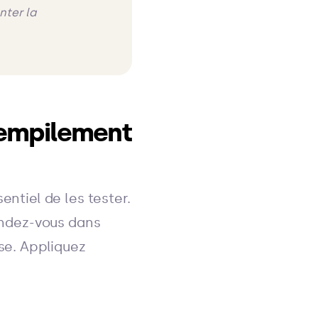
nter la
'empilement
entiel de les tester.
Rendez-vous dans
sse. Appliquez