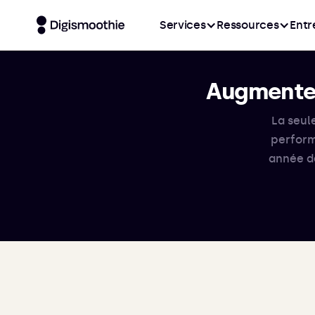
Services
Ressources
Entr
Augmentez
La seul
perform
année d