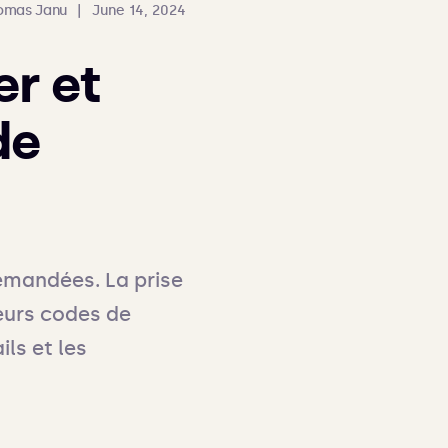
omas Janu
|
June 14, 2024
r et
de
emandées. La prise 
eurs codes de 
ls et les 