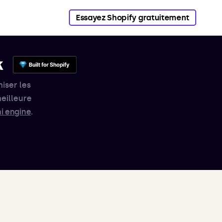
Essayez Shopify gratuitement
k
iser les
eilleure
i engine
.