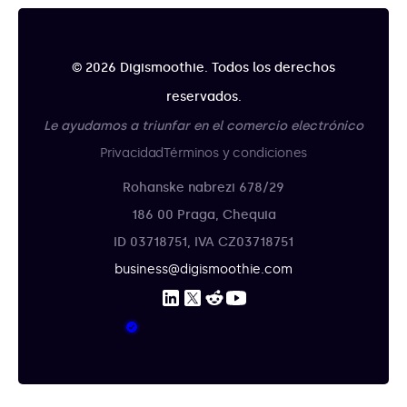
© 2026 Digismoothie. Todos los derechos
reservados.
Le ayudamos a triunfar en el comercio electrónico
Privacidad
Términos y condiciones
Rohanske nabrezi 678/29
186 00 Praga, Chequia
ID 03718751, IVA CZ03718751
business@digismoothie.com