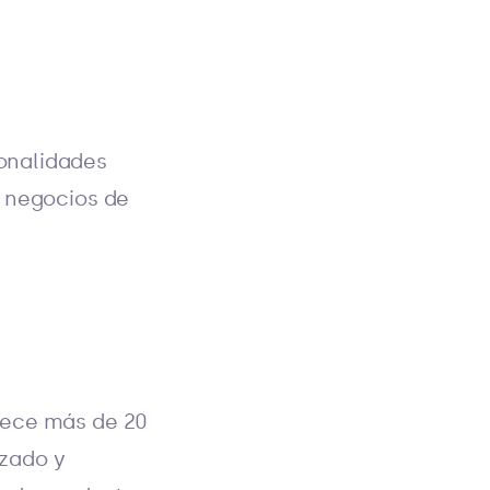
onalidades
a negocios de
rece más de 20
izado y