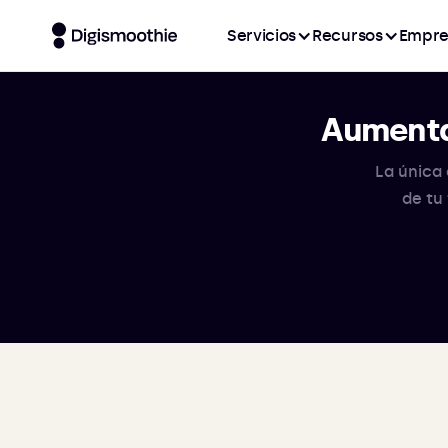
Servicios
Recursos
Empre
Aumenta
La única 
de tu