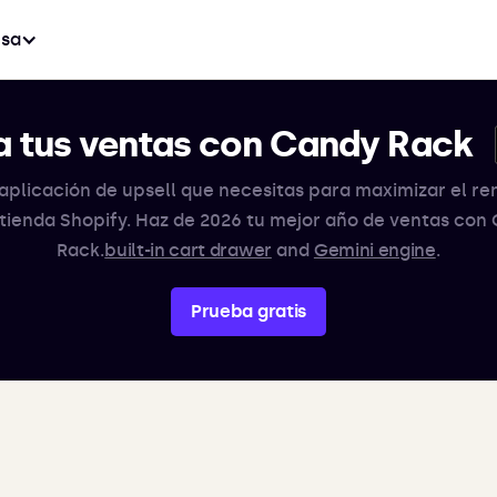
sa
 tus ventas con Candy Rack
aplicación de upsell que necesitas para maximizar el r
 tienda Shopify. Haz de 2026 tu mejor año de ventas con
Rack.
built-in cart drawer
and
Gemini engine
.
Prueba gratis