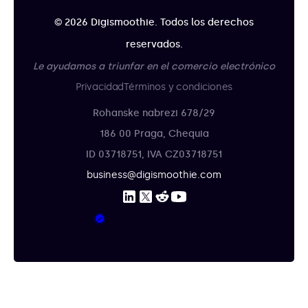
© 2026 Digismoothie. Todos los derechos
reservados.
Le ayudamos a triunfar en el comercio electrónico
Privacidad
Términos y condiciones
Rohanske nabrezi 678/29
186 00 Praga, Chequia
ID 03718751, IVA CZ03718751
business@digismoothie.com