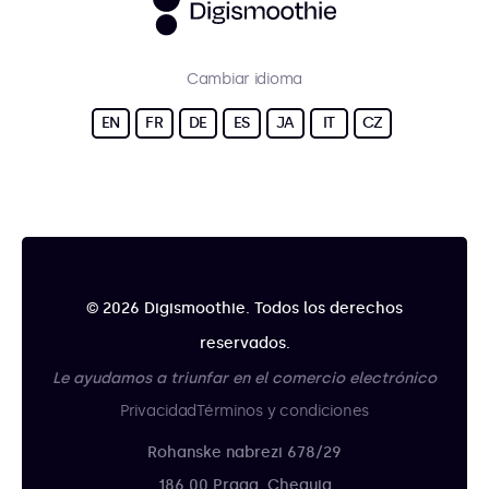
Cambiar idioma
EN
FR
DE
ES
JA
IT
CZ
© 2026 Digismoothie. Todos los derechos
reservados.
Le ayudamos a triunfar en el comercio electrónico
Privacidad
Términos y condiciones
Rohanske nabrezi 678/29
186 00 Praga, Chequia