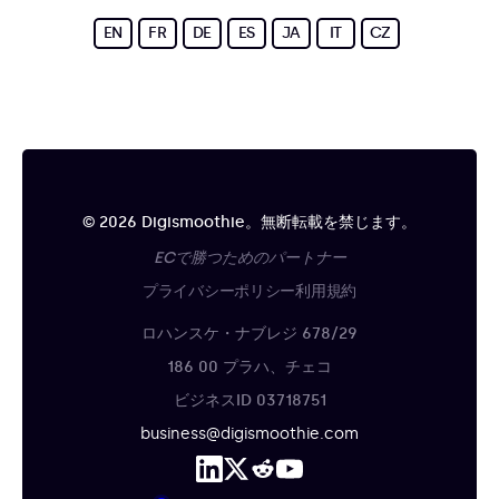
EN
FR
DE
ES
JA
IT
CZ
© 2026 Digismoothie。無断転載を禁じます。
ECで勝つためのパートナー
プライバシーポリシー
利用規約
ロハンスケ・ナブレジ 678/29
186 00 プラハ、チェコ
ビジネスID 03718751
business@digismoothie.com