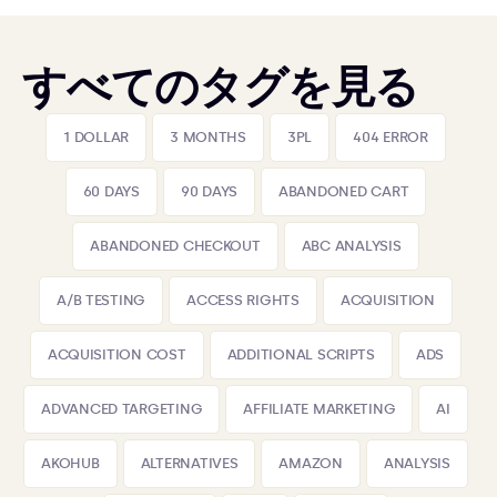
すべてのタグを見る
1 DOLLAR
3 MONTHS
3PL
404 ERROR
60 DAYS
90 DAYS
ABANDONED CART
ABANDONED CHECKOUT
ABC ANALYSIS
A/B TESTING
ACCESS RIGHTS
ACQUISITION
ACQUISITION COST
ADDITIONAL SCRIPTS
ADS
ADVANCED TARGETING
AFFILIATE MARKETING
AI
AKOHUB
ALTERNATIVES
AMAZON
ANALYSIS