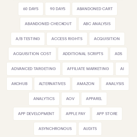
60 DAYS
90 DAYS
ABANDONED CART
ABANDONED CHECKOUT
ABC ANALYSIS
A/B TESTING
ACCESS RIGHTS
ACQUISITION
ACQUISITION COST
ADDITIONAL SCRIPTS
ADS
ADVANCED TARGETING
AFFILIATE MARKETING
AI
AKOHUB
ALTERNATIVES
AMAZON
ANALYSIS
ANALYTICS
AOV
APPAREL
APP DEVELOPMENT
APPLE PAY
APP STORE
ASYNCHRONOUS
AUDITS