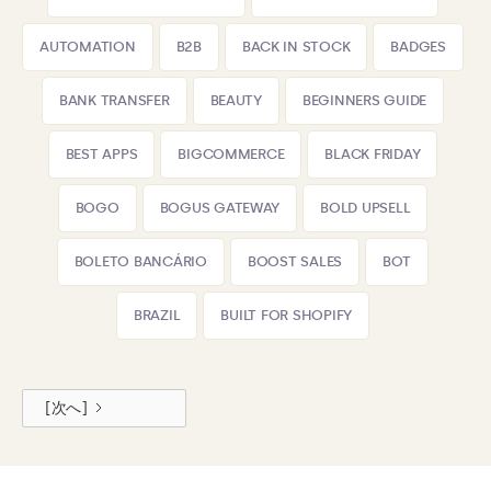
AUTOMATION
B2B
BACK IN STOCK
BADGES
BANK TRANSFER
BEAUTY
BEGINNERS GUIDE
BEST APPS
BIGCOMMERCE
BLACK FRIDAY
BOGO
BOGUS GATEWAY
BOLD UPSELL
BOLETO BANCÁRIO
BOOST SALES
BOT
BRAZIL
BUILT FOR SHOPIFY
[次へ]