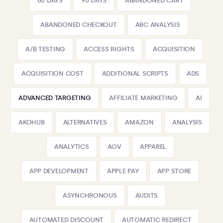
60 DAYS
90 DAYS
ABANDONED CART
ABANDONED CHECKOUT
ABC ANALYSIS
A/B TESTING
ACCESS RIGHTS
ACQUISITION
ACQUISITION COST
ADDITIONAL SCRIPTS
ADS
ADVANCED TARGETING
AFFILIATE MARKETING
AI
AKOHUB
ALTERNATIVES
AMAZON
ANALYSIS
ANALYTICS
AOV
APPAREL
APP DEVELOPMENT
APPLE PAY
APP STORE
ASYNCHRONOUS
AUDITS
AUTOMATED DISCOUNT
AUTOMATIC REDIRECT