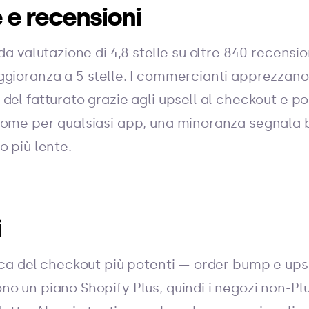
 e recensioni
ida valutazione di 4,8 stelle su oltre 840 recensi
ggioranza a 5 stelle. I commercianti apprezzano
del fatturato grazie agli upsell al checkout e p
Come per qualsiasi app, una minoranza segnala 
o più lente.
i
ica del checkout più potenti — order bump e upse
o un piano Shopify Plus, quindi i negozi non-Pl