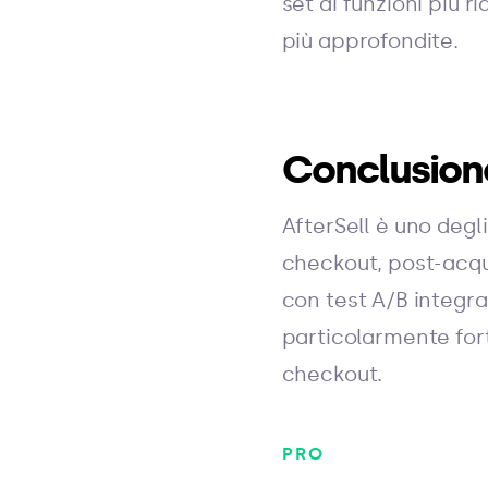
set di funzioni più 
più approfondite.
Conclusion
AfterSell è uno degl
checkout, post-acqu
con test A/B integra
particolarmente for
checkout.
PRO