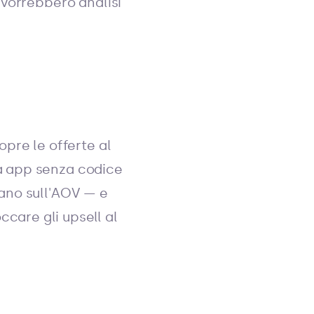
e vorrebbero analisi
opre le offerte al
ca app senza codice
tano sull'AOV — e
care gli upsell al