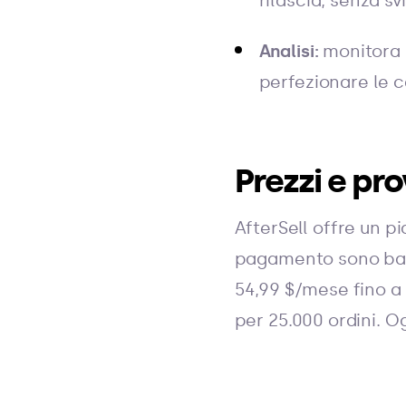
rilascia, senza sv
Analisi:
monitora l
perfezionare le
Prezzi e pr
AfterSell offre un pi
pagamento sono basat
54,99 $/mese fino a 
per 25.000 ordini. O