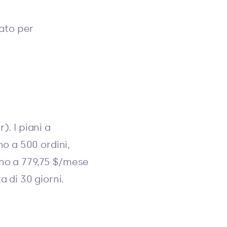
rato per
). I piani a
o a 500 ordini,
fino a 779,75 $/mese
 di 30 giorni.