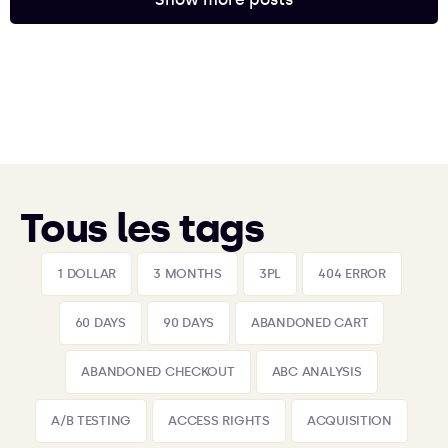
Tous les tags
1 DOLLAR
3 MONTHS
3PL
404 ERROR
60 DAYS
90 DAYS
ABANDONED CART
ABANDONED CHECKOUT
ABC ANALYSIS
A/B TESTING
ACCESS RIGHTS
ACQUISITION