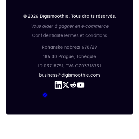
© 2026 Digismoothie. Tous droits réservés.
Vous aider à gagner en e-commerce
Confidentialité
Termes et conditions
Rohanske nabrezi 678/29
186 00 Prague, Tchéquie
ID 03718751, TVA CZ03718751
business@digismoothie.com