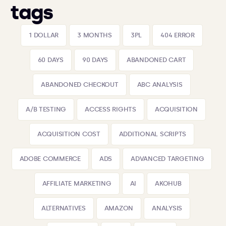
tags
1 DOLLAR
3 MONTHS
3PL
404 ERROR
60 DAYS
90 DAYS
ABANDONED CART
ABANDONED CHECKOUT
ABC ANALYSIS
A/B TESTING
ACCESS RIGHTS
ACQUISITION
ACQUISITION COST
ADDITIONAL SCRIPTS
ADOBE COMMERCE
ADS
ADVANCED TARGETING
AFFILIATE MARKETING
AI
AKOHUB
ALTERNATIVES
AMAZON
ANALYSIS