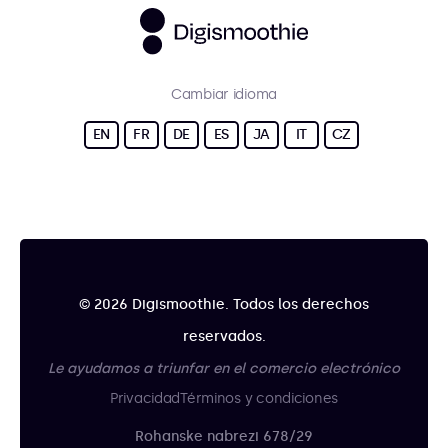
Cambiar idioma
EN
FR
DE
ES
JA
IT
CZ
© 2026 Digismoothie. Todos los derechos
reservados.
Le ayudamos a triunfar en el comercio electrónico
Privacidad
Términos y condiciones
Rohanske nabrezi 678/29