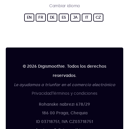
Cambiar idioma
EN
FR
DE
ES
JA
IT
CZ
© 2026 Digismoothie. Todos los derechos
reservados.
Le ayudamos a triunfar en el comercio electrónico
Privacidad
Términos y condiciones
Rohanske nabrezi 678/29
186 00 Praga, Chequia
ID 03718751, IVA CZ03718751