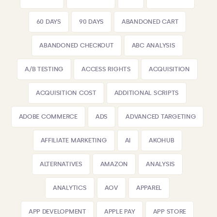
60 DAYS
90 DAYS
ABANDONED CART
ABANDONED CHECKOUT
ABC ANALYSIS
A/B TESTING
ACCESS RIGHTS
ACQUISITION
ACQUISITION COST
ADDITIONAL SCRIPTS
ADOBE COMMERCE
ADS
ADVANCED TARGETING
AFFILIATE MARKETING
AI
AKOHUB
ALTERNATIVES
AMAZON
ANALYSIS
ANALYTICS
AOV
APPAREL
APP DEVELOPMENT
APPLE PAY
APP STORE