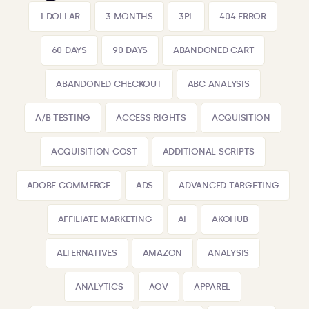
1 DOLLAR
3 MONTHS
3PL
404 ERROR
60 DAYS
90 DAYS
ABANDONED CART
ABANDONED CHECKOUT
ABC ANALYSIS
A/B TESTING
ACCESS RIGHTS
ACQUISITION
ACQUISITION COST
ADDITIONAL SCRIPTS
ADOBE COMMERCE
ADS
ADVANCED TARGETING
AFFILIATE MARKETING
AI
AKOHUB
ALTERNATIVES
AMAZON
ANALYSIS
ANALYTICS
AOV
APPAREL