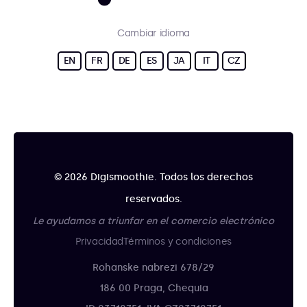
Cambiar idioma
EN
FR
DE
ES
JA
IT
CZ
© 2026 Digismoothie. Todos los derechos
reservados.
Le ayudamos a triunfar en el comercio electrónico
Privacidad
Términos y condiciones
Rohanske nabrezi 678/29
186 00 Praga, Chequia