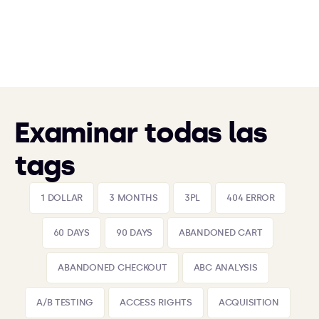
Examinar todas las
tags
1 DOLLAR
3 MONTHS
3PL
404 ERROR
60 DAYS
90 DAYS
ABANDONED CART
ABANDONED CHECKOUT
ABC ANALYSIS
A/B TESTING
ACCESS RIGHTS
ACQUISITION