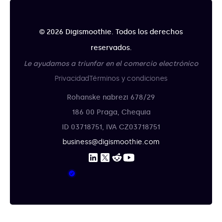
© 2026 Digismoothie. Todos los derechos
reservados.
Le ayudamos a triunfar en el comercio electrónico
Privacidad
Términos y condiciones
Rohanske nabrezi 678/29
186 00 Praga, Chequia
ID 03718751, IVA CZ03718751
business@digismoothie.com