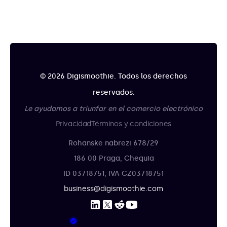
© 2026 Digismoothie. Todos los derechos
reservados.
Le ayudamos a triunfar en el comercio electrónico
Privacidad
Términos y condiciones
Rohanske nabrezi 678/29
186 00 Praga, Chequia
ID 03718751, IVA CZ03718751
business@digismoothie.com