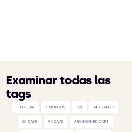
Examinar todas las
tags
1 DOLLAR
3 MONTHS
3PL
404 ERROR
60 DAYS
90 DAYS
ABANDONED CART