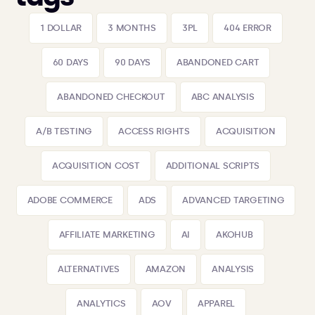
1 DOLLAR
3 MONTHS
3PL
404 ERROR
60 DAYS
90 DAYS
ABANDONED CART
ABANDONED CHECKOUT
ABC ANALYSIS
A/B TESTING
ACCESS RIGHTS
ACQUISITION
ACQUISITION COST
ADDITIONAL SCRIPTS
ADOBE COMMERCE
ADS
ADVANCED TARGETING
AFFILIATE MARKETING
AI
AKOHUB
ALTERNATIVES
AMAZON
ANALYSIS
ANALYTICS
AOV
APPAREL