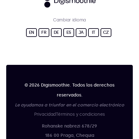
Cambiar idioma
EN
FR
DE
ES
JA
IT
CZ
© 2026 Digismoothie. Todos los derechos
reservados.
Le ayudamos a triunfar en el comercio electrónico
Privacidad
Términos y condiciones
Rohanske nabrezi 678/29
186 00 Praga, Chequia