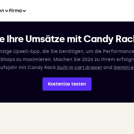
en
Firma
ie Ihre Umsätze mit Candy Rac
inzige Upsell-App, die Sie benötigen, um die Performance
-Shops zu maximieren. Machen Sie 2026 zu Ihrem erfolgr
ufsjahr mit Candy Rack.
built-in cart drawer
and
Gemini e
Kostenlos testen