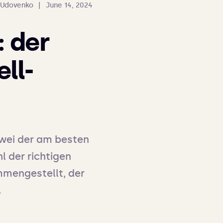
 Udovenko
|
June 14, 2024
: der
ll-
zwei der am besten 
 der richtigen 
mmengestellt, der 
.