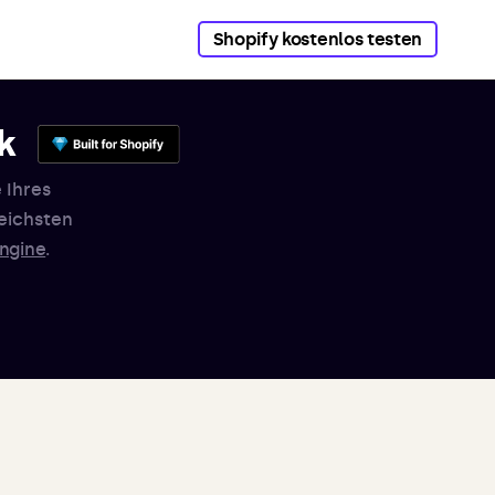
Shopify kostenlos testen
k
 Ihres
eichsten
ngine
.