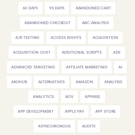
60 DAYS
90 DAYS
ABANDONED CART
ABANDONED CHECKOUT
ABC ANALYSIS
A/B TESTING
ACCESS RIGHTS
ACQUISITION
ACQUISITION COST
ADDITIONAL SCRIPTS
ADS
ADVANCED TARGETING
AFFILIATE MARKETING
AI
AKOHUB
ALTERNATIVES
AMAZON
ANALYSIS
ANALYTICS
AOV
APPAREL
APP DEVELOPMENT
APPLE PAY
APP STORE
ASYNCHRONOUS
AUDITS