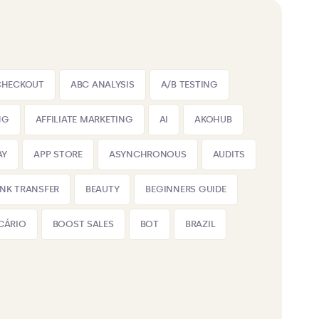
CHECKOUT
ABC ANALYSIS
A/B TESTING
NG
AFFILIATE MARKETING
AI
AKOHUB
AY
APP STORE
ASYNCHRONOUS
AUDITS
NK TRANSFER
BEAUTY
BEGINNERS GUIDE
CÁRIO
BOOST SALES
BOT
BRAZIL