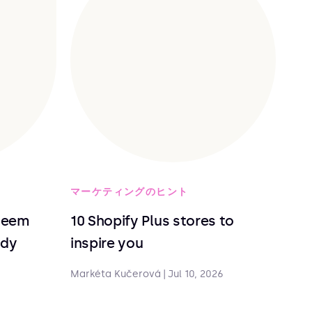
マーケティングのヒント
deem
10 Shopify Plus stores to
ndy
inspire you
Markéta Kučerová
|
Jul 10, 2026