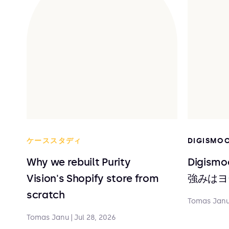
ケーススタディ
DIGISMO
Why we rebuilt Purity
Digis
Vision's Shopify store from
強みはヨ
scratch
Tomas Jan
Tomas Janu
|
Jul 28, 2026