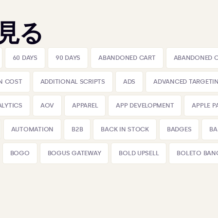
見る
60 DAYS
90 DAYS
ABANDONED CART
ABANDONED 
N COST
ADDITIONAL SCRIPTS
ADS
ADVANCED TARGETI
LYTICS
AOV
APPAREL
APP DEVELOPMENT
APPLE P
AUTOMATION
B2B
BACK IN STOCK
BADGES
BA
BOGO
BOGUS GATEWAY
BOLD UPSELL
BOLETO BAN