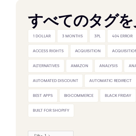
すべてのタグを
1 DOLLAR
3 MONTHS
3PL
404 ERROR
ACCESS RIGHTS
ACQUISITION
ACQUISITIO
ALTERNATIVES
AMAZON
ANALYSIS
ANA
AUTOMATED DISCOUNT
AUTOMATIC REDIRECT
BEST APPS
BIGCOMMERCE
BLACK FRIDAY
BUILT FOR SHOPIFY