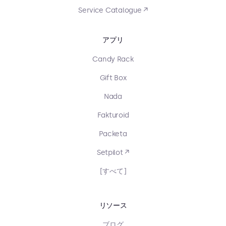
Service Catalogue ↗
アプリ
Candy Rack
Gift Box
Nada
Fakturoid
Packeta
Setpilot ↗
[すべて]
リソース
ブログ