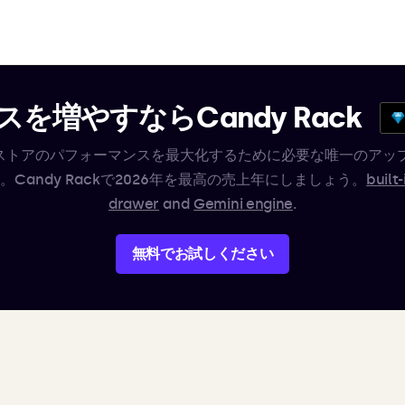
を増やすならCandy Rack
ifyストアのパフォーマンスを最大化するために必要な唯一のアッ
。Candy Rackで2026年を最高の売上年にしましょう。
built-
drawer
and
Gemini engine
.
無料でお試しください