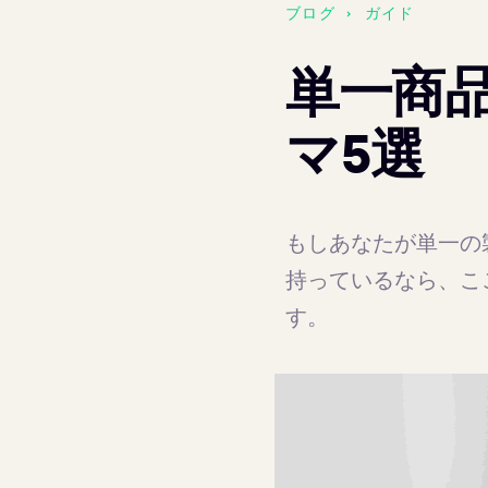
ブログ
›
ガイド
単一商品
マ5選
もしあなたが単一の
持っているなら、ここ
す。