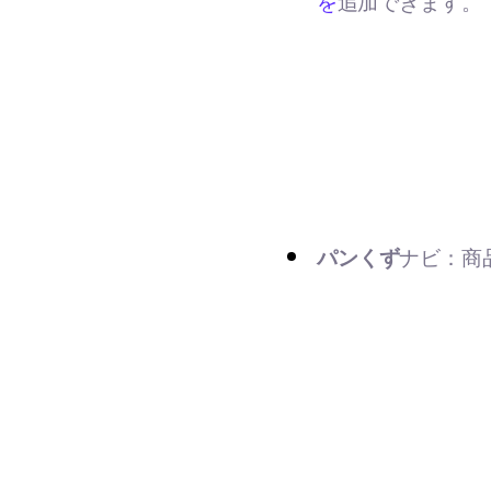
を
追加できます。
パンくず
ナビ：商