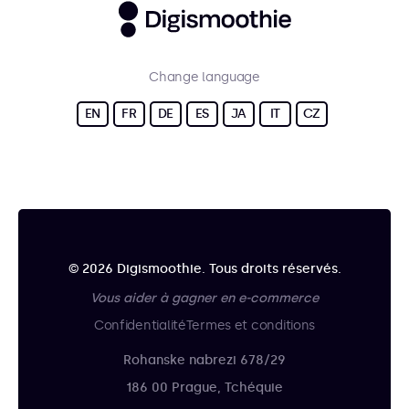
Change language
EN
FR
DE
ES
JA
IT
CZ
© 2026 Digismoothie. Tous droits réservés.
Vous aider à gagner en e-commerce
Confidentialité
Termes et conditions
Rohanske nabrezi 678/29
186 00 Prague, Tchéquie