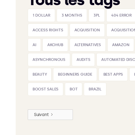
Tous les tags
1 DOLLAR
3 MONTHS
3PL
404 ERROR
ACCESS RIGHTS
ACQUISITION
ACQUISITIO
AI
AKOHUB
ALTERNATIVES
AMAZON
ASYNCHRONOUS
AUDITS
AUTOMATED DIS
BEAUTY
BEGINNERS GUIDE
BEST APPS
BOOST SALES
BOT
BRAZIL
Suivant