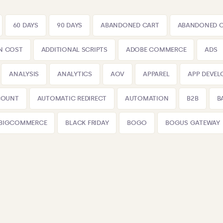
60 DAYS
90 DAYS
ABANDONED CART
ABANDONED 
N COST
ADDITIONAL SCRIPTS
ADOBE COMMERCE
ADS
ANALYSIS
ANALYTICS
AOV
APPAREL
APP DEVE
COUNT
AUTOMATIC REDIRECT
AUTOMATION
B2B
B
BIGCOMMERCE
BLACK FRIDAY
BOGO
BOGUS GATEWAY