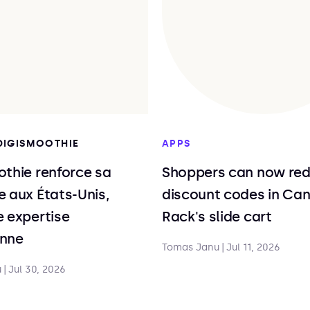
 DIGISMOOTHIE
APPS
thie renforce sa
Shoppers can now re
 aux États-Unis,
discount codes in Ca
 expertise
Rack's slide cart
nne
Tomas Janu
|
Jul 11, 2026
u
|
Jul 30, 2026