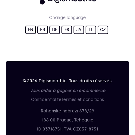
Change language
EN
FR
DE
ES
JA
IT
CZ
© 2026 Digismoothie. Tous droits réservés.
Vous aider à gagner en e-commerce
Confidentialité
Termes et conditions
Rohanske nabrezi 678/29
186 00 Prague, Tchéquie
ID 03718751, TVA CZ03718751