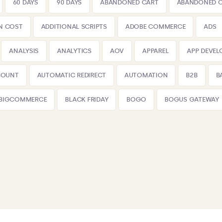
60 DAYS
90 DAYS
ABANDONED CART
ABANDONED 
N COST
ADDITIONAL SCRIPTS
ADOBE COMMERCE
ADS
ANALYSIS
ANALYTICS
AOV
APPAREL
APP DEVE
COUNT
AUTOMATIC REDIRECT
AUTOMATION
B2B
B
BIGCOMMERCE
BLACK FRIDAY
BOGO
BOGUS GATEWAY