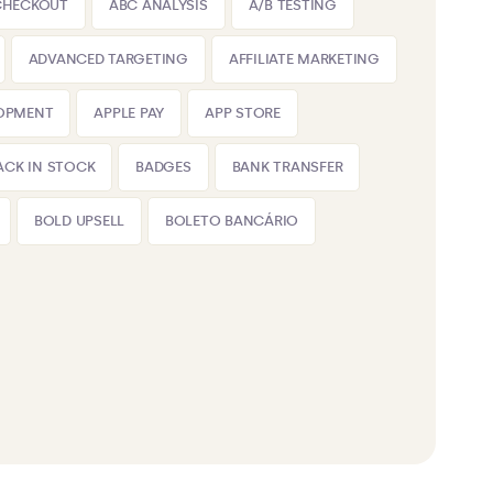
CHECKOUT
ABC ANALYSIS
A/B TESTING
ADVANCED TARGETING
AFFILIATE MARKETING
LOPMENT
APPLE PAY
APP STORE
ACK IN STOCK
BADGES
BANK TRANSFER
BOLD UPSELL
BOLETO BANCÁRIO