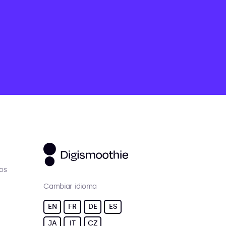
os
Cambiar idioma
EN
FR
DE
ES
JA
IT
CZ