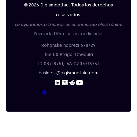
© 2026 Digismoothie. Todos los derechos
reservados.
Le ayudamos a triunfar en el comercio electrónico
Privacidad
Términos y condiciones
Rohanske nabrezi 678/29
186 00 Praga, Chequia
ID 03718751, IVA CZ03718751
business@digismoothie.com