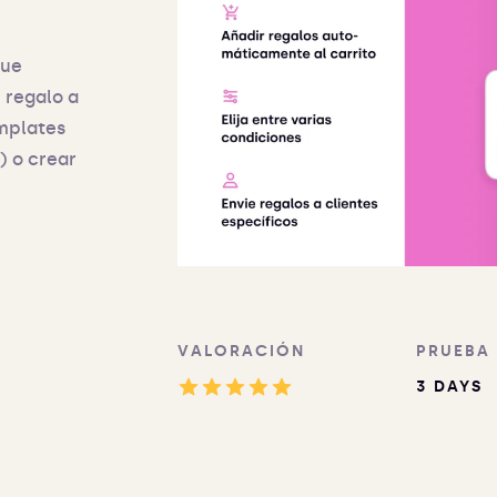
que
 regalo a
emplates
) o crear
VALORACIÓN
PRUEBA
3 DAYS