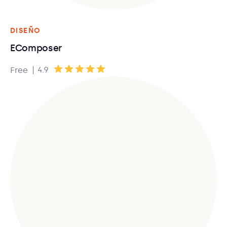
DISEÑO
EComposer
|
4.9
Free