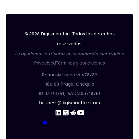
© 2026 Digismoothie. Todos los derechos
reservados.
Le ayudamos a triunfar en el comercio electrónico
Privacidad
Términos y condiciones
Rohanske nabrezi 678/29
186 00 Praga, Chequia
ID 03718751, IVA CZ03718751
business@digismoothie.com