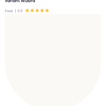
Variant Wizard
|
5.0
Free