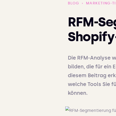
BLOG
›
MARKETING-T
RFM-Seg
Shopify
Die RFM-Analyse we
bilden, die für ei
diesem Beitrag erkl
welche Tools Sie 
können.