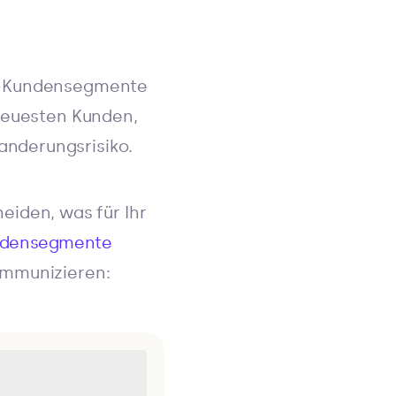
FM-Kundensegmente
treuesten Kunden,
nderungsrisiko.
eiden, was für Ihr
ndensegmente
ommunizieren: