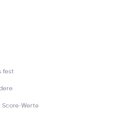
 fest
ndere
er Score-Werte