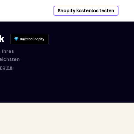
Shopify kostenlos testen
k
 Ihres
eichsten
ngine
.