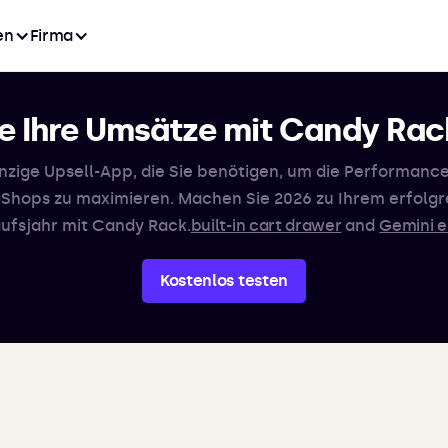
en
Firma
ie Ihre Umsätze mit Candy Rac
inzige Upsell-App, die Sie benötigen, um die Performance
-Shops zu maximieren. Machen Sie 2026 zu Ihrem erfolgr
ufsjahr mit Candy Rack.
built-in cart drawer
and
Gemini e
Kostenlos testen