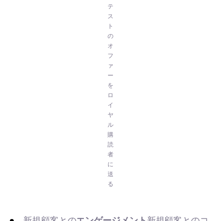
テ
ス
ト
の
オ
フ
ァ
ー
を
ロ
イ
ヤ
ル
購
読
者
に
送
る
新規顧客との
エンゲージメント
新規顧客とのコ