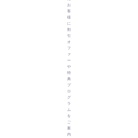
お
客
様
に
割
引
オ
フ
ァ
ー
や
特
典
プ
ロ
グ
ラ
ム
を
ご
案
内