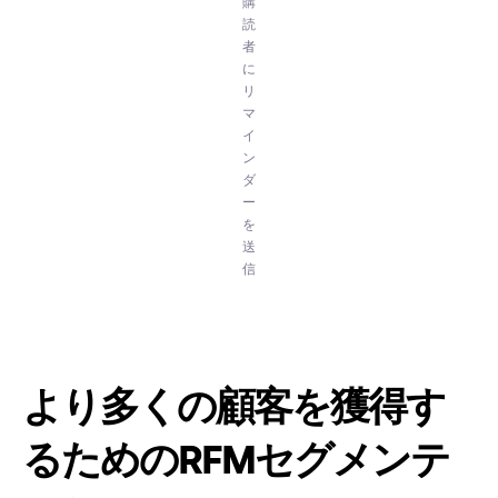
購
読
者
に
リ
マ
イ
ン
ダ
ー
を
送
信
より多くの顧客を獲得す
るためのRFMセグメンテ