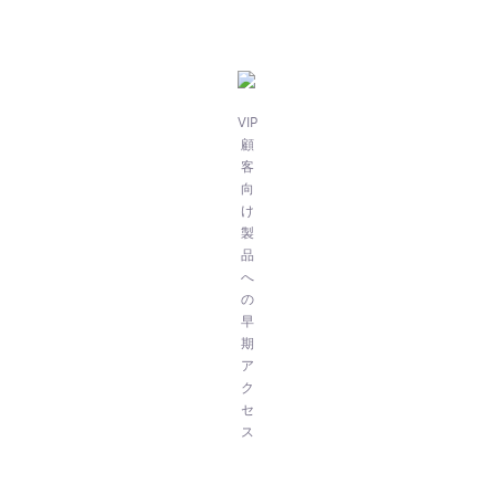
VIP
顧
客
向
け
製
品
へ
の
早
期
ア
ク
セ
ス