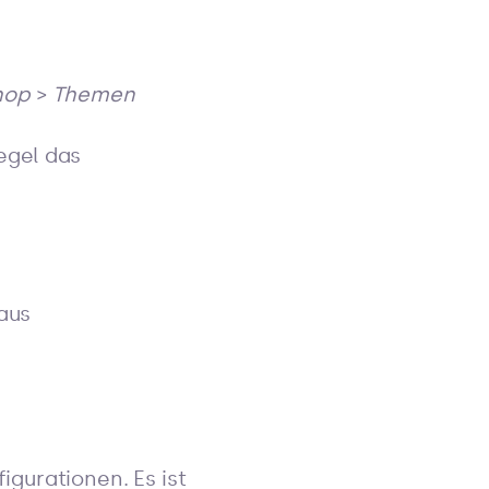
hop
>
Themen
egel das
aus
gurationen. Es ist