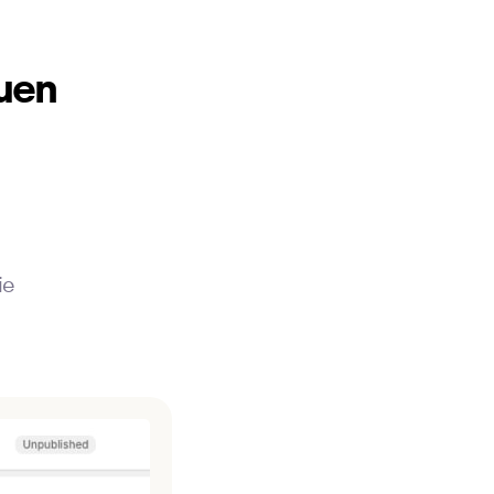
uen
ie