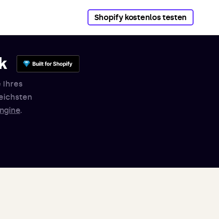
Shopify kostenlos testen
k
 Ihres
eichsten
ngine
.