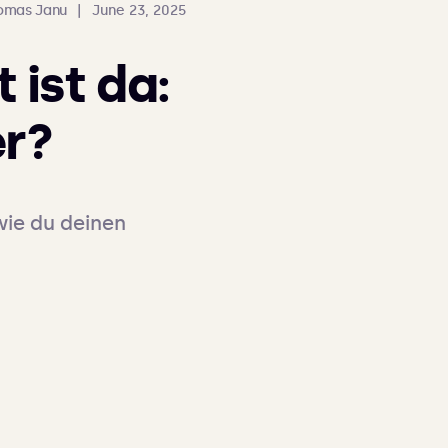
omas Janu
|
June 23, 2025
ist da:
er?
ie du deinen 