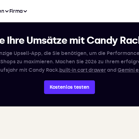
en
Firma
ie Ihre Umsätze mit Candy Rac
inzige Upsell-App, die Sie benötigen, um die Performance
-Shops zu maximieren. Machen Sie 2026 zu Ihrem erfolgr
ufsjahr mit Candy Rack.
built-in cart drawer
and
Gemini e
Kostenlos testen