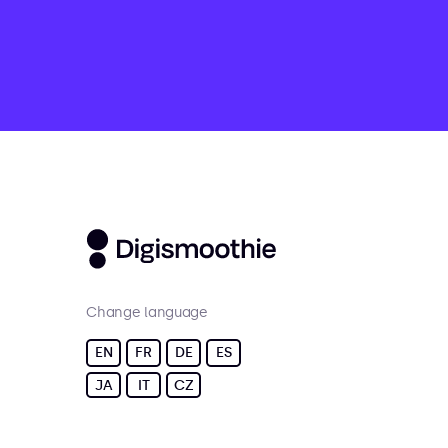
Change language
EN
FR
DE
ES
JA
IT
CZ