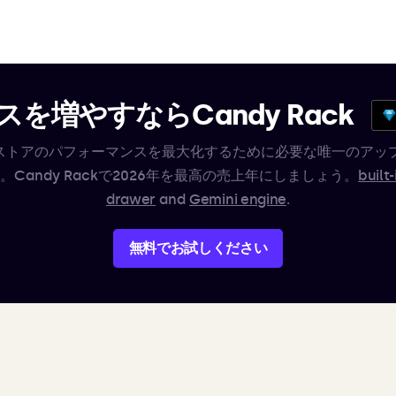
を増やすならCandy Rack
ifyストアのパフォーマンスを最大化するために必要な唯一のアッ
。Candy Rackで2026年を最高の売上年にしましょう。
built-
drawer
and
Gemini engine
.
無料でお試しください